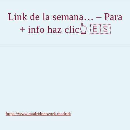
Link de la semana… – Para
+ info haz clic👆 🇪🇸
https://www.madridnetwork.madrid/