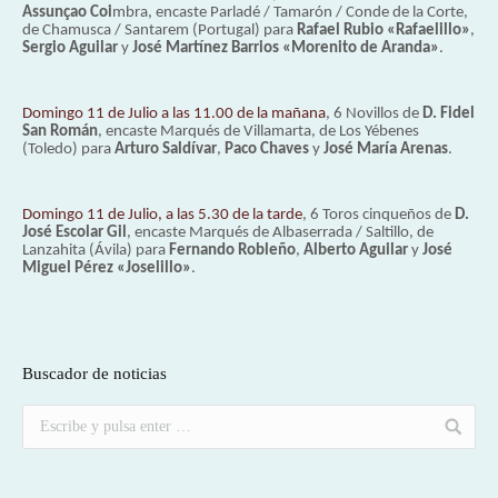
Assunçao Coi
mbra, encaste Parladé / Tamarón / Conde de la Corte,
de Chamusca / Santarem (Portugal) para
Rafael Rubio «Rafaelillo»
,
Sergio Aguilar
y
José Martínez Barrios «Morenito de Aranda»
.
Domingo 11 de Julio a las 11.00 de la mañana
, 6 Novillos de
D. Fidel
San Román
, encaste Marqués de Villamarta, de Los Yébenes
(Toledo) para
Arturo Saldívar
,
Paco Chaves
y
José María Arenas
.
Domingo 11 de Julio, a las 5.30 de la tarde
, 6 Toros cinqueños de
D.
José Escolar Gil
, encaste Marqués de Albaserrada / Saltillo, de
Lanzahita (Ávila) para
Fernando Robleño
,
Alberto Aguilar
y
José
Miguel Pérez «Joselillo»
.
Buscador de noticias