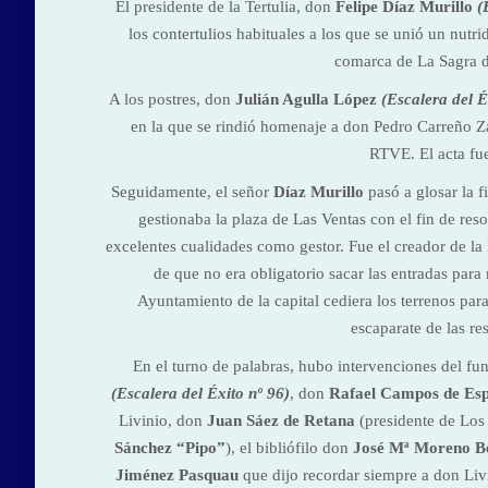
El presidente de la Tertulia, don
Felipe Díaz Murillo
(
los contertulios habituales a los que se unió un nutr
comarca de La Sagra do
A los postres, don
Julián Agulla López
(Escalera del É
en la que se rindió homenaje a don Pedro Carreño Zap
RTVE. El acta fu
Seguidamente, el señor
Díaz Murillo
pasó a glosar la 
gestionaba la plaza de Las Ventas con el fin de re
excelentes cualidades como gestor. Fue el creador de la 
de que no era obligatorio sacar las entradas para
Ayuntamiento de la capital cediera los terrenos para
escaparate de las res
En el turno de palabras, hubo intervenciones del 
(Escalera del Éxito nº 96)
, don
Rafael Campos de Esp
Livinio, don
Juan Sáez de Retana
(presidente de Los
Sánchez “Pipo”
), el bibliófilo don
José Mª Moreno 
Jiménez Pasquau
que dijo recordar siempre a don Livi