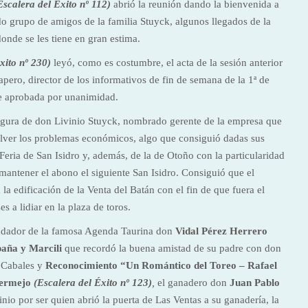
Escalera del Éxito nº 112)
abrió la reunión dando la bienvenida a
ido grupo de amigos de la familia Stuyck, algunos llegados de la
nde se les tiene en gran estima.
xito nº 230)
leyó, como es costumbre, el acta de la sesión anterior
ero, director de los informativos de fin de semana de la 1ª de
e aprobada por unanimidad.
figura de don Livinio Stuyck, nombrado gerente de la empresa que
solver los problemas económicos, algo que consiguió dadas sus
Feria de San Isidro y, además, de la de Otoño con la particularidad
 mantener el abono el siguiente San Isidro. Consiguió que el
 la edificación de la Venta del Batán con el fin de que fuera el
es a lidiar en la plaza de toros.
fundador de la famosa Agenda Taurina don
Vidal Pérez Herrero
aña y Marcili
que recordó la buena amistad de su padre con don
 Cabales y
Reconocimiento “Un Romántico del Toreo – Rafael
Bermejo
(
Escalera del Éxito
nº 123)
,
el ganadero don
Juan Pablo
nio por ser quien abrió la puerta de Las Ventas a su ganadería, la