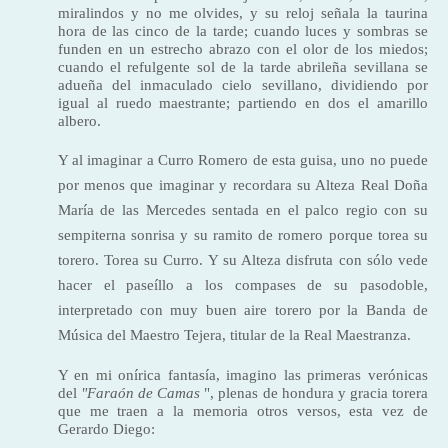
miralindos y no me olvides, y su reloj señala la taurina
hora de las cinco de la tarde; cuando luces y sombras se
funden en un estrecho abrazo con el olor de los miedos;
cuando el refulgente sol de la tarde abrileña sevillana se
adueña del inmacu­lado cielo sevillano, dividiendo por
igual al ruedo maestrante; partiendo en dos el amarillo
albero.
Y al imaginar a Curro Romero de esta guisa, uno no puede
por menos que imaginar y recordara su Alteza Real Doña
María de las Mercedes sentada en el palco regio con su
sempiterna son­risa y su ramito de romero porque torea su
torero. Torea su Curro. Y su Alteza disfruta con sólo vede
hacer el paseíllo a los compases de su pasodoble,
interpretado con muy buen aire torero por la Banda de
Música del Maestro Tejera, titular de
la Real Maestranza.
Y en mi onírica fantasía, imagino las primeras verónicas
del
"Faraón de Camas
", plenas de hondura y gracia torera
que me traen a la memoria otros versos, esta vez de
Gerardo Diego: