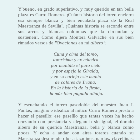
Y bueno, en grado superlativo, y muy querido en tan bella
plaza es Curro Romero. ¡Cuánta historia del toreo encierra
esa siempre blanca y bien encalada plaza de
la Real
Maestranza
de Sevilla!. ¡Cuántas historia se esconde entre
sus arcos y blancas columnas que la circun­dan y
sostienen!. Como dijera Montera Galvache en sus bien
rimados versos de
"Ovaciones
en mi
albero":
Cuna y cima del toreo,
torerísima y
ex
cátedra
por mantilla el puro cielo
y por espejo la Giralda,
y
en su
cortejo este manto
de colores de Triana.
En la historia de la fiesta,
la más bien pagada alhaja.
Y escuchando el torero pasodoble del maestro Juan J.
Puntas, imagino e idealizo al míti­co Curro Romero presto a
hacer el paseíllo; ese paseíllo que tantas veces ha hecho
cruzan­do con prestancia y elegancia sin igual, el dorado
albero de su querida Maestranza, bella y blanca como
pocas. Y echa a andar con aires toreros cuando su
Maestranza desprende olor a jazmines, nardos, clavellinas,