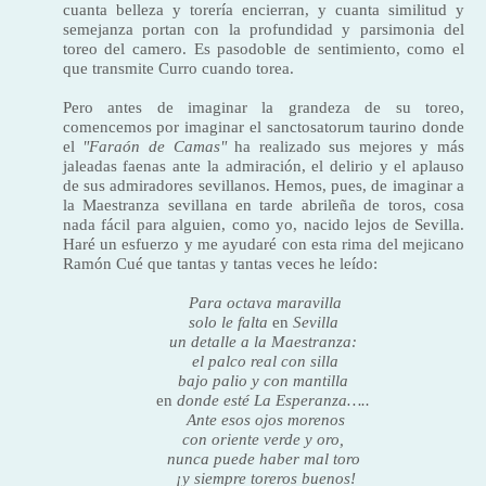
cuanta belleza y torería encierran, y cuanta similitud y
semejanza portan con la profundidad y parsimonia del
toreo del camero. Es pasodoble de sentimiento, como el
que transmite Curro cuando torea.
Pero antes de imaginar la grandeza de su toreo,
comencemos por imaginar el sanctosatorum taurino donde
el
"Faraón de Camas"
ha realizado sus mejores y más
jaleadas faenas ante la admiración, el delirio y el aplauso
de sus admiradores sevillanos. Hemos, pues, de imaginar a
la Maestranza sevillana en tarde abrileña de toros, cosa
nada fácil para alguien, como yo, na­cido lejos de Sevilla.
Haré un esfuerzo y me ayudaré con esta rima del mejicano
Ramón Cué que tantas y tantas veces he leído:
Para octava maravilla
solo le falta
en
Sevilla
un detalle a la Maestranza:
el palco real con silla
bajo palio y con mantilla
en
donde esté La Esperanza…..
Ante esos ojos morenos
con oriente verde y oro,
nunca puede haber mal toro
¡y siempre toreros buenos!