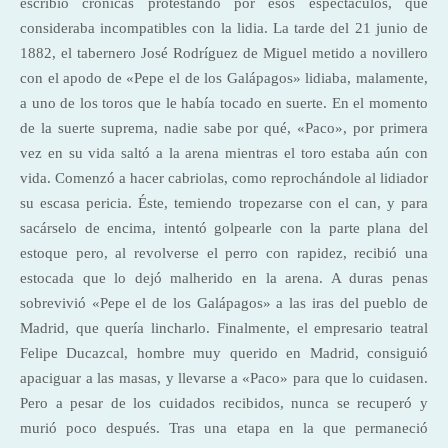
escribió crónicas protestando por esos espectáculos, que
consideraba incompatibles con la lidia. La tarde del 21 junio de
1882, el tabernero José Rodríguez de Miguel metido a novillero
con el apodo de «Pepe el de los Galápagos» lidiaba, malamente,
a uno de los toros que le había tocado en suerte. En el momento
de la suerte suprema, nadie sabe por qué, «Paco», por primera
vez en su vida saltó a la arena mientras el toro estaba aún con
vida. Comenzó a hacer cabriolas, como reprochándole al lidiador
su escasa pericia. Éste, temiendo tropezarse con el can, y para
sacárselo de encima, intentó golpearle con la parte plana del
estoque pero, al revolverse el perro con rapidez, recibió una
estocada que lo dejó malherido en la arena. A duras penas
sobrevivió «Pepe el de los Galápagos» a las iras del pueblo de
Madrid, que quería lincharlo. Finalmente, el empresario teatral
Felipe Ducazcal, hombre muy querido en Madrid, consiguió
apaciguar a las masas, y llevarse a «Paco» para que lo cuidasen.
Pero a pesar de los cuidados recibidos, nunca se recuperó y
murió poco después. Tras una etapa en la que permaneció