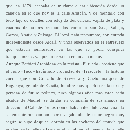
que, en 1879, acababa de mudarse a esa ubicación desde un
callejón en lo que hoy es la calle Arlabán, y de montarlo con
todo lujo de detalles con reloj de dos esferas, vajilla de plata y
cuadros de autores reconocidos como lo son Sala, Vallejo,
Gomar, Araújo y Zuloaga. El local tenía restaurante, con entrada
independiente desde Alcalá, y unos reservados en el entresuelo
que estaban numerados, en los que se podía conspirar
tranquilamente, ya que no cerraban en toda la noche.
Aunque Barbieri Archidona en la revista «El ruedo» sostiene que
el perro «Paco» había sido propiedad de «Frascuelo», la historia
cuenta que don Gonzalo de Saavedra y Cueto, marqués de
Bogaraya, grande de España, hombre muy querido en la corte y
persona de futuro político, pues algunos años más tarde sería
alcalde de Madrid, se dirigía en compañía de sus amigos en
dirección al Café de Fornos donde habían decidido cenar cuando
se encontraron con un perro vagabundo de color negro que,
según se supo después, dormía en las cocheras del tranvía que
estaban en la calle de Fuencarral, y cubrían el trayecto de la calle