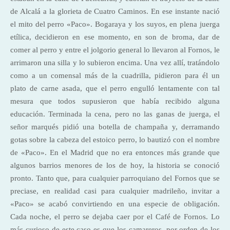
de Alcalá a la glorieta de Cuatro Caminos. En ese instante nació
el mito del perro «Paco». Bogaraya y los suyos, en plena juerga
etílica, decidieron en ese momento, en son de broma, dar de
comer al perro y entre el jolgorio general lo llevaron al Fornos, le
arrimaron una silla y lo subieron encima. Una vez allí, tratándolo
como a un comensal más de la cuadrilla, pidieron para él un
plato de carne asada, que el perro engulló lentamente con tal
mesura que todos supusieron que había recibido alguna
educación. Terminada la cena, pero no las ganas de juerga, el
señor marqués pidió una botella de champaña y, derramando
gotas sobre la cabeza del estoico perro, lo bautizó con el nombre
de «Paco». En el Madrid que no era entonces más grande que
algunos barrios menores de los de hoy, la historia se conoció
pronto. Tanto que, para cualquier parroquiano del Fornos que se
preciase, en realidad casi para cualquier madrileño, invitar a
«Paco» se acabó convirtiendo en una especie de obligación.
Cada noche, el perro se dejaba caer por el Café de Fornos. Lo
más curioso de este caso es que los camareros, por orden de los