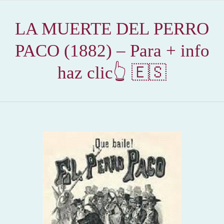
LA MUERTE DEL PERRO
PACO (1882) – Para + info
haz clic👆 🇪🇸