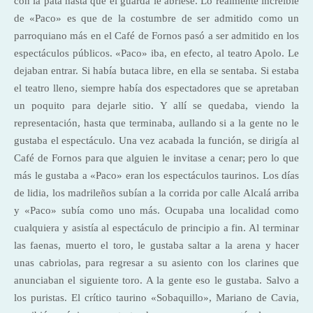
con la pata hasta que el guarda le abriese. Lo realmente increíble
de «Paco» es que de la costumbre de ser admitido como un
parroquiano más en el Café de Fornos pasó a ser admitido en los
espectáculos públicos. «Paco» iba, en efecto, al teatro Apolo. Le
dejaban entrar. Si había butaca libre, en ella se sentaba. Si estaba
el teatro lleno, siempre había dos espectadores que se apretaban
un poquito para dejarle sitio. Y allí se quedaba, viendo la
representación, hasta que terminaba, aullando si a la gente no le
gustaba el espectáculo. Una vez acabada la función, se dirigía al
Café de Fornos para que alguien le invitase a cenar; pero lo que
más le gustaba a «Paco» eran los espectáculos taurinos. Los días
de lidia, los madrileños subían a la corrida por calle Alcalá arriba
y «Paco» subía como uno más. Ocupaba una localidad como
cualquiera y asistía al espectáculo de principio a fin. Al terminar
las faenas, muerto el toro, le gustaba saltar a la arena y hacer
unas cabriolas, para regresar a su asiento con los clarines que
anunciaban el siguiente toro. A la gente eso le gustaba. Salvo a
los puristas. El crítico taurino «Sobaquillo», Mariano de Cavia,