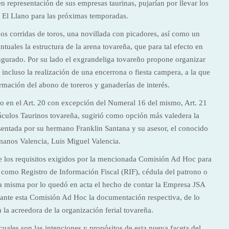
 representación de sus empresas taurinas, pujarían por llevar los
o El Llano para las próximas temporadas.
 dos corridas de toros, una novillada con picadores, así como un
tuales la estructura de la arena tovareña, que para tal efecto en
ugurado. Por su lado el exgrandeliga tovareño propone organizar
e incluso la realización de una encerrona o fiesta campera, a la que
ormación del abono de toreros y ganaderías de interés.
o en el Art. 20 con excepción del Numeral 16 del mismo, Art. 21
áculos Taurinos tovareña, sugirió como opción más valedera la
esentada por su hermano Franklin Santana y su asesor, el conocido
anos Valencia, Luis Miguel Valencia.
n de los requisitos exigidos por la mencionada Comisión Ad Hoc para
sa como Registro de Información Fiscal (RIF), cédula del patrono o
a misma por lo quedó en acta el hecho de contar la Empresa JSA
nte esta Comisión Ad Hoc la documentación respectiva, de lo
 la acreedora de la organización ferial tovareña.
uales son las intenciones y propósitos de esta nueva faceta del