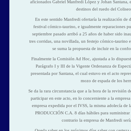
aficionados Gabriel Manfredi López y Johan Santana, en
destinos del ruedo del Colise
En este sentido Manfredi ofertaría la realización de
festival cómico-taurino, e igualmente reparaciones pun
septiembre pasado arribó a 25 años de haber sido ina
tres corridas, una novillada, un festejo cómico-taurino 
se suma la propuesta de incluir en la conf
Finalmente la Comisión Ad Hoc, ajustada a lo dispuest
Parágrafo I y III de la Vigente Ordenanza de Espect
presentada por Santana, el cual estuvo en el acto repr
mozo de espada de los herm
Se da la rara circunstancia que a la hora de la revisió
participar en este acto, en lo concerniente a la empre
empresa expedida por el IVSS, la misma adolecía de l
PRODUCCIÓN C.A. 8 días hábiles para suministrar a
contrario la empresa de Manfredi sería
Queda saber en los próximos días saber con certeza c