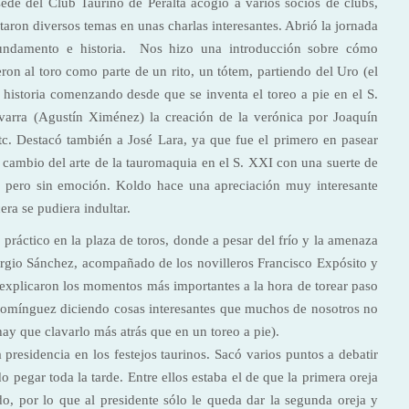
ede del Club Taurino de Peralta acogió a varios socios de clubs,
aron diversos temas en unas charlas interesantes. Abrió la jornada
fundamento e historia. Nos hizo una introducción sobre cómo
ron al toro como parte de un rito, un tótem, partiendo del Uro (el
 historia comenzando desde que se inventa el toreo a pie en el S.
varra (Agustín Ximénez) la creación de la verónica por Joaquín
tc. Destacó también a José Lara, ya que fue el primero en pasear
 cambio del arte de la tauromaquia en el S. XXI con una suerte de
a pero sin emoción. Koldo hace una apreciación muy interesante
era se pudiera indultar.
práctico en la plaza de toros, donde a pesar del frío y la amenaza
ergio Sánchez, acompañado de los novilleros Francisco Expósito y
 explicaron los momentos más importantes a la hora de torear paso
Domínguez diciendo cosas interesantes que muchos de nosotros no
y que clavarlo más atrás que en un toreo a pie).
residencia en los festejos taurinos. Sacó varios puntos a debatir
 pegar toda la tarde. Entre ellos estaba el de que la primera oreja
o, por lo que al presidente sólo le queda dar la segunda oreja y