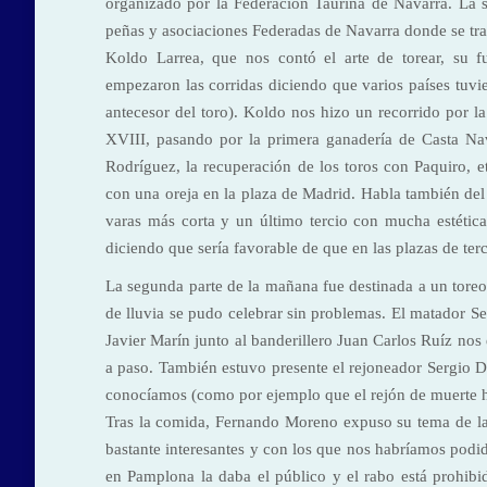
organizado por la Federación Taurina de Navarra. La s
peñas y asociaciones Federadas de Navarra donde se trat
Koldo Larrea, que nos contó el arte de torear, su 
empezaron las corridas diciendo que varios países tuvie
antecesor del toro). Koldo nos hizo un recorrido por la
XVIII, pasando por la primera ganadería de Casta Na
Rodríguez, la recuperación de los toros con Paquiro, e
con una oreja en la plaza de Madrid. Habla también del
varas más corta y un último tercio con mucha estétic
diciendo que sería favorable de que en las plazas de terc
La segunda parte de la mañana fue destinada a un toreo 
de lluvia se pudo celebrar sin problemas. El matador S
Javier Marín junto al banderillero Juan Carlos Ruíz nos
a paso. También estuvo presente el rejoneador Sergio 
conocíamos (como por ejemplo que el rejón de muerte ha
Tras la comida, Fernando Moreno expuso su tema de la p
bastante interesantes y con los que nos habríamos podido
en Pamplona la daba el público y el rabo está prohibid