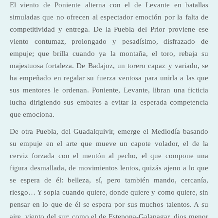
El viento de Poniente alterna con el de Levante en batallas
simuladas que no ofrecen al espectador emoción por la falta de
competitividad y entrega. De la Puebla del Prior proviene ese
viento contumaz, prolongado y pesadísimo, disfrazado de
empuje; que brilla cuando ya la montaña, el toro, rebaja su
majestuosa fortaleza. De Badajoz, un torero capaz y variado, se
ha empeñado en regalar su fuerza ventosa para unirla a las que
sus mentores le ordenan. Poniente, Levante, libran una ficticia
lucha dirigiendo sus embates a evitar la esperada competencia
que emociona.
De otra Puebla, del Guadalquivir, emerge el Mediodía basando
su empuje en el arte que mueve un capote volador, el de la
cerviz forzada con el mentón al pecho, el que compone una
figura desmallada, de movimientos lentos, quizás ajeno a lo que
se espera de él: belleza, sí, pero también mando, cercanía,
riesgo… Y sopla cuando quiere, donde quiere y como quiere, sin
pensar en lo que de él se espera por sus muchos talentos. A su
aire, viento del sur; como el de Estepona-Galapagar, dios menor