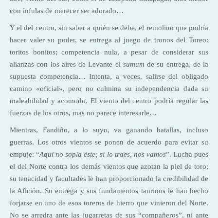
con ínfulas de merecer ser adorado…
Y el del centro, sin saber a quién se debe, el remolino que podría
hacer valer su poder, se entrega al juego de tronos del Toreo:
toritos bonitos; competencia nula, a pesar de considerar sus
alianzas con los aires de Levante el
sumum
de su entrega, de la
supuesta competencia… Intenta, a veces, salirse del obligado
camino «oficial», pero no culmina su independencia dada su
maleabilidad y acomodo. El viento del centro podría regular las
fuerzas de los otros, mas no parece interesarle…
Mientras, Fandiño, a lo suyo, va ganando batallas, incluso
guerras. Los otros vientos se ponen de acuerdo para evitar su
empuje: “
Aquí no sopla éste; si lo traes, nos vamos
”. Lucha pues
el del Norte contra los demás vientos que azotan la piel de toro;
su tenacidad y facultades le han proporcionado la credibilidad de
la Afición. Su entrega y sus fundamentos taurinos le han hecho
forjarse en uno de esos toreros de hierro que vinieron del Norte.
No se arredra ante las jugarretas de sus “compañeros”, ni ante