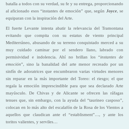
batalla a todos con su verdad, su fe y su entrega, proporcionando
al aficionado esos “instantes de emoción” que, según
Joyce
, se
equiparan con la inspiración del Arte.
El fuerte Levante intenta abatir la relevancia del Tramontana
evitando que compita con su estatus de viento principal
Mediterráneo, abusando de su terreno conquistado merced a su
muy cuidado caminar por el sendero llano, labrado con
permisividad e indolencia. Ahí no brillan los “
instantes de
emoción
”, sino la banalidad del arte menor recreado por un
sinfín de adoratrices que encumbraron varias virtudes menores
sin reparar en la más importante del Toreo: el riesgo; el que
regala la emoción imprescindible para que sea declarado Arte
mayúsculo. De Chivas y de Alicante se ofrecen las ráfagas
tenues que, sin embargo, con la ayuda del “taurineo casposo”,
colocan en lo más alto del escalafón de la Rosa de los Vientos a
aquellos que claudican ante el “establisment”…, y ante los
toritos valientes, y serviles…