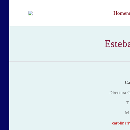
Homenaj
Esteba
Ca
Directora 
T 
M 
carolinar