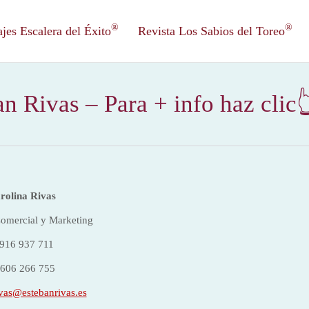
®
®
es Escalera del Éxito
Revista Los Sabios del Toreo
n Rivas – Para + info haz clic
rolina Rivas
Comercial y Marketing
916 937 711
606 266 755
ivas@estebanrivas.es