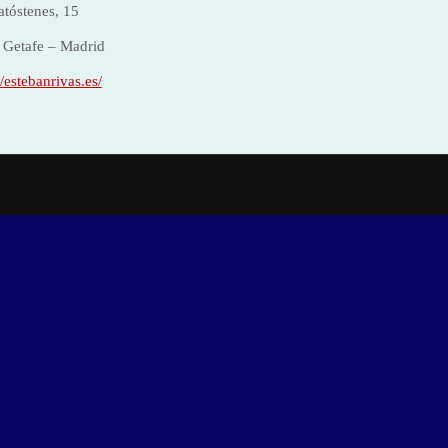
atóstenes, 15
 Getafe – Madrid
//estebanrivas.es/