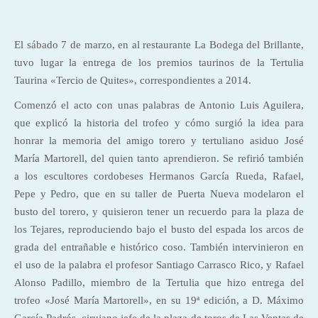
El sábado 7 de marzo, en al restaurante La Bodega del Brillante,
tuvo lugar la entrega de los premios taurinos de la Tertulia
Taurina «Tercio de Quites», correspondientes a 2014.
Comenzó el acto con unas palabras de Antonio Luis Aguilera,
que explicó la historia del trofeo y cómo surgió la idea para
honrar la memoria del amigo torero y tertuliano asiduo José
María Martorell, del quien tanto aprendieron. Se refirió también
a los escultores cordobeses Hermanos García Rueda, Rafael,
Pepe y Pedro, que en su taller de Puerta Nueva modelaron el
busto del torero, y quisieron tener un recuerdo para la plaza de
los Tejares, reproduciendo bajo el busto del espada los arcos de
grada del entrañable e histórico coso. También intervinieron en
el uso de la palabra el profesor Santiago Carrasco Rico, y Rafael
Alonso Padillo, miembro de la Tertulia que hizo entrega del
trofeo «José María Martorell», en su 19ª edición, a D. Máximo
García Padrós, cirujano jefe de la plaza de toros de Las Ventas de