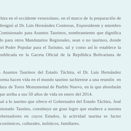
ira en el occidente venezolano, en el marco de la preparación de
, designó al Dr. Luis Hernández Contreras, Expresidente y miembro
 Comisionado para Asuntos Taurinos, nombramiento que dignifica
plo para otros Mandatarios Regionales, sean o no taurinos, donde
del Poder Popular para el Turismo, tal y como así lo establece la
publicada en la Gaceta Oficial de la República Bolivariana de
Asuntos Taurinos del Estado Táchira, el Dr. Luis Hernández
forma hacen vida en el mundo taurino tachirense a una reunión en
 Plaza de Toros Monumental de Pueblo Nuevo, en la que abordarán
 que arriba a sus 50 años de vida en enero del 2014.
al a lo taurino que ofrece el Gobernador del Estado Táchira, José
ionado Taurino, constituye un gran logro que enaltece a nuestra
bernadores en cuyos Estados, la actividad taurina es factor
conómicos, culturales, turísticos, familiares.