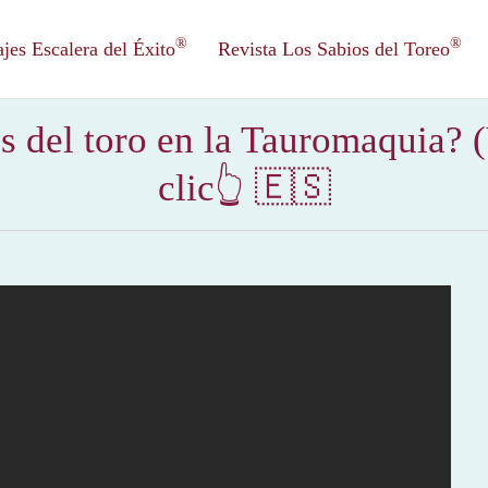
®
®
es Escalera del Éxito
Revista Los Sabios del Toreo
s del toro en la Tauromaquia? 
clic👆 🇪🇸