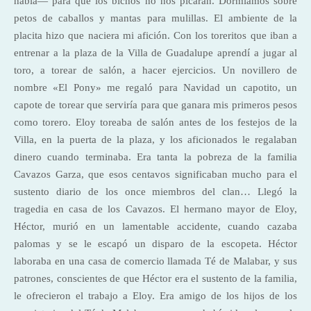
había— para que los bichos no nos picaran. Dormíamos sobre
petos de caballos y mantas para mulillas. El ambiente de la
placita hizo que naciera mi afición. Con los toreritos que iban a
entrenar a la plaza de la Villa de Guadalupe aprendí a jugar al
toro, a torear de salón, a hacer ejercicios. Un novillero de
nombre «El Pony» me regaló para Navidad un capotito, un
capote de torear que serviría para que ganara mis primeros pesos
como torero. Eloy toreaba de salón antes de los festejos de la
Villa, en la puerta de la plaza, y los aficionados le regalaban
dinero cuando terminaba. Era tanta la pobreza de la familia
Cavazos Garza, que esos centavos significaban mucho para el
sustento diario de los once miembros del clan… Llegó la
tragedia en casa de los Cavazos. El hermano mayor de Eloy,
Héctor, murió en un lamentable accidente, cuando cazaba
palomas y se le escapó un disparo de la escopeta. Héctor
laboraba en una casa de comercio llamada Té de Malabar, y sus
patrones, conscientes de que Héctor era el sustento de la familia,
le ofrecieron el trabajo a Eloy. Era amigo de los hijos de los