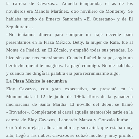
la carrera de Cavazos… Aquella temporada, el as de los
novilleros era Manolo Martínez, otro novillero de Monterrey. Se
hablaba mucho de Ernesto Sanromán «El Queretano» y de El
Sepulturero…
–No teníamos dinero para comprar un traje decente para
presentarnos en la Plaza México. Betty, la mujer de Rafa, fue al
Monte de Piedad, en El Zócalo, y empeñó todas sus prendas. Lo
hizo sin que nos enteráramos. Cuando Rafael lo supo, cogió un
berrinche que ni te imaginas. La pagó conmigo. No me hablaba,
y cuando me dirigía la palabra era para recriminarme algo.
La Plaza México lo encumbra
Eloy Cavazos, con gran expectativa, se presentó en la
Monumental, el 12 de junio de 1966. Toros de la ganadería
michoacana de Santa Martha. El novillo del debut se llamó
«Trovador». Completaron el cartel aquella memorable tarde en la
carrera de Eloy Cavazos, Leonardo Manza y Gonzalo Iturbe…
Cortó dos orejas, salió a hombros y su cartel, que estaba muy
alto, llegó a las nubes. Cavazos se cotizó mucho y muy pronto.