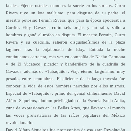
fatales. Fíjense ustedes como es la suerte en los sorteos. Curro
Rivera tuvo un lote malísimo, para disgusto de su padre, el
maestro potosino Fermín Rivera, que para la época apoderaba a
Currito. Eloy Cavazos cortó seis orejas y un rabo, salió a
hombros y ganó el trofeo en disputa. El maestro Fermín, Curro
Rivera y su cuadrilla, salieron disgustadísimos de la plaza
lagunera tras la enjabonada de Eloy. Entrada la noche
continuamos carretera, esta vez en compañía de Nacho Carmona
y de El Yucateco, picador y banderillero de la cuadrilla de
Cavazos, además de «Tabaquito». Viaje eterno, larguísimo, muy
pesado, entre penumbras. El aliciente de la larga travesía fue
conocer la vida de estos hombres narradas por ellos mismos.
Especial de «Tabaquito», primo del genial chihuahuense David
Alfaro Siqueiros, alumno privilegiado de la Escuela Santa Anita,
cuna de expresiones en las Bellas Artes, que llevaron al mundo
las voces protestatarias de las raíces populares del México
revolucionario.
David Alfaro Siqueiros fue protagonista de esa gran Revolución