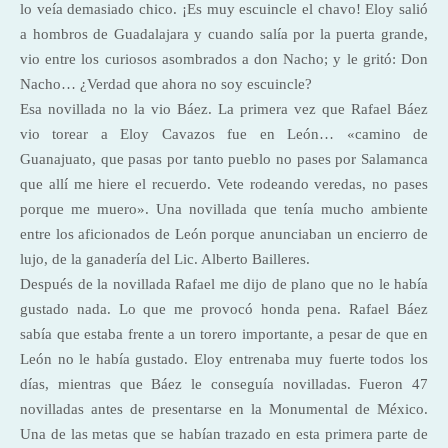
lo veía demasiado chico. ¡Es muy escuincle el chavo! Eloy salió
a hombros de Guadalajara y cuando salía por la puerta grande,
vio entre los curiosos asombrados a don Nacho; y le gritó: Don
Nacho… ¿Verdad que ahora no soy escuincle?
Esa novillada no la vio Báez. La primera vez que Rafael Báez
vio torear a Eloy Cavazos fue en León… «camino de
Guanajuato, que pasas por tanto pueblo no pases por Salamanca
que allí me hiere el recuerdo. Vete rodeando veredas, no pases
porque me muero». Una novillada que tenía mucho ambiente
entre los aficionados de León porque anunciaban un encierro de
lujo, de la ganadería del Lic. Alberto Bailleres.
Después de la novillada Rafael me dijo de plano que no le había
gustado nada. Lo que me provocó honda pena. Rafael Báez
sabía que estaba frente a un torero importante, a pesar de que en
León no le había gustado. Eloy entrenaba muy fuerte todos los
días, mientras que Báez le conseguía novilladas. Fueron 47
novilladas antes de presentarse en la Monumental de México.
Una de las metas que se habían trazado en esta primera parte de