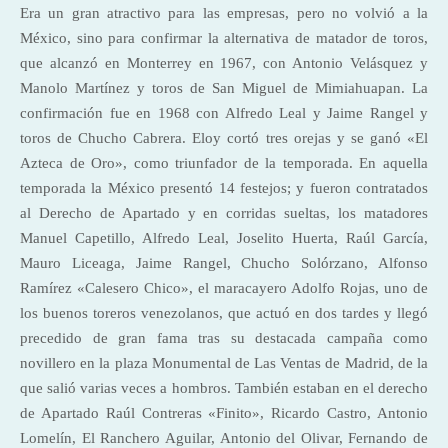
Era un gran atractivo para las empresas, pero no volvió a la
México, sino para confirmar la alternativa de matador de toros,
que alcanzó en Monterrey en 1967, con Antonio Velásquez y
Manolo Martínez y toros de San Miguel de Mimiahuapan. La
confirmación fue en 1968 con Alfredo Leal y Jaime Rangel y
toros de Chucho Cabrera. Eloy cortó tres orejas y se ganó «El
Azteca de Oro», como triunfador de la temporada. En aquella
temporada la México presentó 14 festejos; y fueron contratados
al Derecho de Apartado y en corridas sueltas, los matadores
Manuel Capetillo, Alfredo Leal, Joselito Huerta, Raúl García,
Mauro Liceaga, Jaime Rangel, Chucho Solórzano, Alfonso
Ramírez «Calesero Chico», el maracayero Adolfo Rojas, uno de
los buenos toreros venezolanos, que actuó en dos tardes y llegó
precedido de gran fama tras su destacada campaña como
novillero en la plaza Monumental de Las Ventas de Madrid, de la
que salió varias veces a hombros. También estaban en el derecho
de Apartado Raúl Contreras «Finito», Ricardo Castro, Antonio
Lomelín, El Ranchero Aguilar, Antonio del Olivar, Fernando de