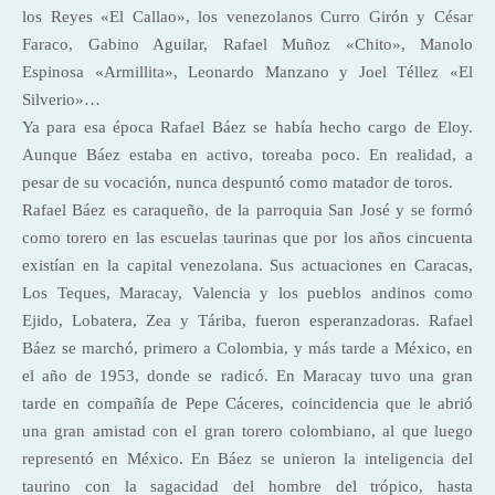
los Reyes «El Callao», los venezolanos Curro Girón y César
Faraco, Gabino Aguilar, Rafael Muñoz «Chito», Manolo
Espinosa «Armillita», Leonardo Manzano y Joel Téllez «El
Silverio»…
Ya para esa época Rafael Báez se había hecho cargo de Eloy.
Aunque Báez estaba en activo, toreaba poco. En realidad, a
pesar de su vocación, nunca despuntó como matador de toros.
Rafael Báez es caraqueño, de la parroquia San José y se formó
como torero en las escuelas taurinas que por los años cincuenta
existían en la capital venezolana. Sus actuaciones en Caracas,
Los Teques, Maracay, Valencia y los pueblos andinos como
Ejido, Lobatera, Zea y Táriba, fueron esperanzadoras. Rafael
Báez se marchó, primero a Colombia, y más tarde a México, en
el año de 1953, donde se radicó. En Maracay tuvo una gran
tarde en compañía de Pepe Cáceres, coincidencia que le abrió
una gran amistad con el gran torero colombiano, al que luego
representó en México. En Báez se unieron la inteligencia del
taurino con la sagacidad del hombre del trópico, hasta