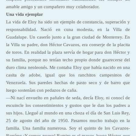
amable amigo y un compañero muy colaborador.
Una vida ejemplar
La vida de Eloy ha sido un ejemplo de constancia, superación y
responsabilidad. Nació en cuna modesta, en la Villa de
Guadalupe. Un caserío junto a la gran ciudad de Monterrey. En
la Villa su padre, don Héctor Cavazos, era conserje de la placita
de toros. En realidad la plaza servía de hogar para don Héctor y
su familia, porque no tenían techo propio donde guarecerse del
duro clima neoleonés. Me contaba Eloy que había nacido en una
casita de adobe, igual que los ranchitos campesinos de
Venezuela. Sus paredes hechas de pasto seco y de barro que
luego sostenían con pedazos de caña.
—Ni nací envuelto en pañales de seda, decía Eloy, ni conocí de
escuincle los consentimientos y gustos que le dan los padres a
sus hijos. Llegué al mundo en una choza el día de San Luis Rey,
25 de agosto del año de 1950. Pasamos mucho trabajo en la
familia. Una familia numerosa. Soy el quinto de los Cavazos-
Ramírez ¡Y somos nueve! Ramiro es el mayor, luego Héctor, que