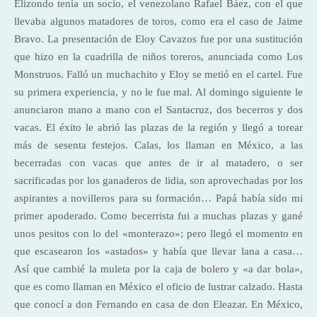
Elizondo tenía un socio, el venezolano Rafael Báez, con el que
llevaba algunos matadores de toros, como era el caso de Jaime
Bravo. La presentación de Eloy Cavazos fue por una sustitución
que hizo en la cuadrilla de niños toreros, anunciada como Los
Monstruos. Falló un muchachito y Eloy se metió en el cartel. Fue
su primera experiencia, y no le fue mal. Al domingo siguiente le
anunciaron mano a mano con el Santacruz, dos becerros y dos
vacas. El éxito le abrió las plazas de la región y llegó a torear
más de sesenta festejos. Calas, los llaman en México, a las
becerradas con vacas que antes de ir al matadero, o ser
sacrificadas por los ganaderos de lidia, son aprovechadas por los
aspirantes a novilleros para su formación… Papá había sido mi
primer apoderado. Como becerrista fui a muchas plazas y gané
unos pesitos con lo del «monterazo»; pero llegó el momento en
que escasearon los «astados» y había que llevar lana a casa…
Así que cambié la muleta por la caja de bolero y «a dar bola»,
que es como llaman en México el oficio de lustrar calzado. Hasta
que conocí a don Fernando en casa de don Eleazar. En México,