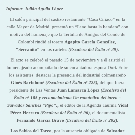
Informa: Julián Agulla López
El salón principal del castizo restaurante “Casa Ciriaco” en la
calle Mayor de Madrid, presentó un “lleno hasta la bandera” con
motivo del homenaje que la Tertulia de Amigos del Conde de
Colombí rindió al torero
Agapito García González,
“Serranito”
en los carteles
(Escalera del Éxito nº 39)
.
El acto se celebró el pasado 15 de noviembre y a él asistió el
homenajeado acompañado de su encantadora esposa Dori. Entre
los asistentes, destacar la presencia del industrial colmenareño
Ginés Bartolomé
(Escalera del Éxito nº 225),
del que fuera
presidente de Las Ventas
Juan Lamarca López
(Escalera del
Éxito nº 105 y reconocimiento Un romántico del toreo –
Salvador Sánchez “Pipo”)
,
el editor de la Agenda Taurina
Vidal
Pérez Herrero
(Escalera del Éxito nº 96)
, el documentalista
Fernando García Bravo
(Escalera del Éxito nº 202).
Los Sabios del Toreo
, por la ausencia obligada de
Salvador