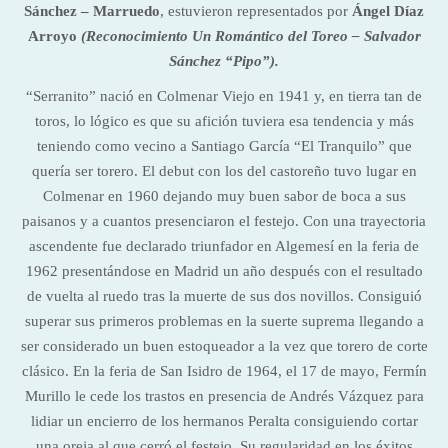
Sánchez – Marruedo
, estuvieron representados por
Ángel Díaz
Arroyo
(Reconocimiento Un Romántico del Toreo – Salvador
Sánchez “Pipo”).
“Serranito” nació en Colmenar Viejo en 1941 y, en tierra tan de
toros, lo lógico es que su afición tuviera esa tendencia y más
teniendo como vecino a Santiago García “El Tranquilo” que
quería ser torero. El debut con los del castoreño tuvo lugar en
Colmenar en 1960 dejando muy buen sabor de boca a sus
paisanos y a cuantos presenciaron el festejo. Con una trayectoria
ascendente fue declarado triunfador en Algemesí en la feria de
1962 presentándose en Madrid un año después con el resultado
de vuelta al ruedo tras la muerte de sus dos novillos. Consiguió
superar sus primeros problemas en la suerte suprema llegando a
ser considerado un buen estoqueador a la vez que torero de corte
clásico. En la feria de San Isidro de 1964, el 17 de mayo, Fermín
Murillo le cede los trastos en presencia de Andrés Vázquez para
lidiar un encierro de los hermanos Peralta consiguiendo cortar
una oreja al que cerró el festejo. Su regularidad en los éxitos