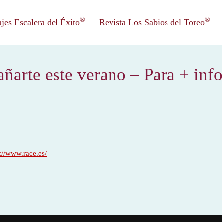
®
®
es Escalera del Éxito
Revista Los Sabios del Toreo
arte este verano – Para + info
s://www.race.es/