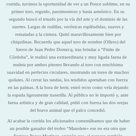
corrida, tuvimos la oportunidad de ver a un Ponce sublime, en su
primer toro, erguido, parsimonioso y hasta armónico. En su
segundo buscó el triunfo por la vía del arte y el dominio de las
suertes. Largas de rodillas, verónicas espléndidas, suaves y
rematadas a la cintura. Quitó maravillosamente bien por
chiquilinas. Recuerdo que aquel toro de nombre (Ollero) del
hierro de Juan Pedro Domecq, tras brindar a “Finito de
Córdoba”, le realizó una extraordinaria y muy ligada faena de
muleta por ambos pitones llevando al toro con muchísima
suavidad en perfectos circulares, mostrando un toreo de muchos
quilates. Al cerrar las tandas, los tendidos apretaban con fuerza
en las palmas. A la hora de herir, entró recto como vela dejando
la espada ligeramente traserilla. Al público no le importó y, ante
faena artística y de gran calidad, pidió con fuerza las dos orejas
del bravo animal que el palco concedió.
Al acabar la corrida los aficionados comentábamos que de haber
un posible ganador del trofeo “Manolete» ese no era otro que