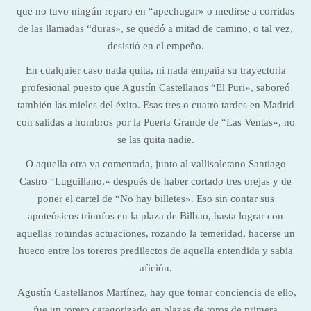
que no tuvo ningún reparo en “apechugar» o medirse a corridas
de las llamadas “duras», se quedó a mitad de camino, o tal vez,
desistió en el empeño.
En cualquier caso nada quita, ni nada empaña su trayectoria
profesional puesto que Agustín Castellanos “El Puri», saboreó
también las mieles del éxito. Esas tres o cuatro tardes en Madrid
con salidas a hombros por la Puerta Grande de “Las Ventas», no
se las quita nadie.
O aquella otra ya comentada, junto al vallisoletano Santiago
Castro “Luguillano,» después de haber cortado tres orejas y de
poner el cartel de “No hay billetes». Eso sin contar sus
apoteósicos triunfos en la plaza de Bilbao, hasta lograr con
aquellas rotundas actuaciones, rozando la temeridad, hacerse un
hueco entre los toreros predilectos de aquella entendida y sabia
afición.
Agustín Castellanos Martínez, hay que tomar conciencia de ello,
fue un torero categorizado en plazas de toros de primera