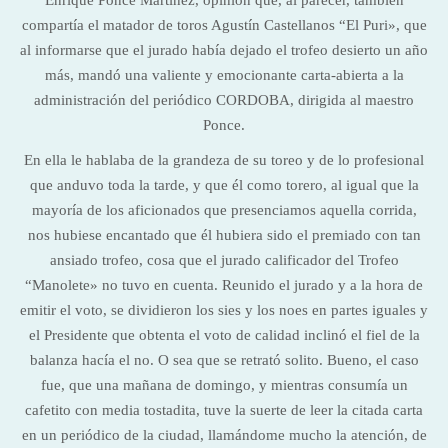
Enrique Ponce Martínez, opinión que, al parecer, también
compartía el matador de toros Agustín Castellanos “El Puri», que
al informarse que el jurado había dejado el trofeo desierto un año
más, mandó una valiente y emocionante carta-abierta a la
administración del periódico CORDOBA, dirigida al maestro
Ponce.
En ella le hablaba de la grandeza de su toreo y de lo profesional
que anduvo toda la tarde, y que él como torero, al igual que la
mayoría de los aficionados que presenciamos aquella corrida,
nos hubiese encantado que él hubiera sido el premiado con tan
ansiado trofeo, cosa que el jurado calificador del Trofeo
“Manolete» no tuvo en cuenta. Reunido el jurado y a la hora de
emitir el voto, se dividieron los sies y los noes en partes iguales y
el Presidente que obtenta el voto de calidad inclinó el fiel de la
balanza hacía el no. O sea que se retrató solito. Bueno, el caso
fue, que una mañana de domingo, y mientras consumía un
cafetito con media tostadita, tuve la suerte de leer la citada carta
en un periódico de la ciudad, llamándome mucho la atención, de