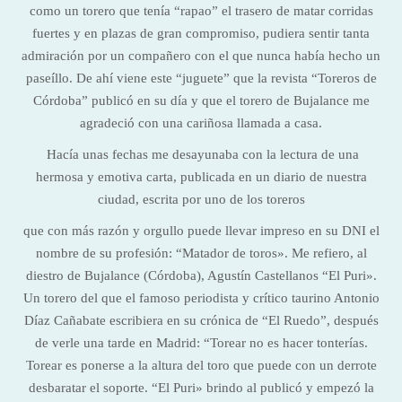
como un torero que tenía “rapao” el trasero de matar corridas
fuertes y en plazas de gran compromiso, pudiera sentir tanta
admiración por un compañero con el que nunca había hecho un
paseíllo. De ahí viene este “juguete” que la revista “Toreros de
Córdoba” publicó en su día y que el torero de Bujalance me
agradeció con una cariñosa llamada a casa.
Hacía unas fechas me desayunaba con la lectura de una
hermosa y emotiva carta, publicada en un diario de nuestra
ciudad, escrita por uno de los toreros
que con más razón y orgullo puede llevar impreso en su DNI el
nombre de su profesión: “Matador de toros». Me refiero, al
diestro de Bujalance (Córdoba), Agustín Castellanos “El Puri».
Un torero del que el famoso periodista y crítico taurino Antonio
Díaz Cañabate escribiera en su crónica de “El Ruedo”, después
de verle una tarde en Madrid: “Torear no es hacer tonterías.
Torear es ponerse a la altura del toro que puede con un derrote
desbaratar el soporte. “El Puri» brindo al publicó y empezó la