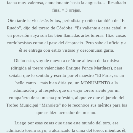
faena muy valerosa, emocionante hasta la angustia…. Resultado
final = 3 orejas.
Otra tarde le vio Jesús Sotos, periodista y crítico también de “El
Ruedo”, dijo del torero de Córdoba: “Es valiente a carta cabal, y
en posesión suya son las bien llamadas artes toreras. Hizo cosas
cordobesistas como el pase del desprecio. Pero sabe el oficio y a
él se entrega con estilo vistoso y descomunal garra.
Dicho esto, voy de nuevo a ceñirme al texto de la misiva
(dirigida al torero valenciano Enrique Ponce Martínez), para
señalar que lo sentido y escrito por el maestro “El Puri», es un
bello canto…más bien diría yo, un MONUMENTO a la
admiración y al respeto, que un viejo torero siente por un
compañero de su misma profesión, al que ve que el jurado del
Trofeo Municipal “Manolete” no le reconoce sus méritos para los
que se hizo acreedor del mismo.
Luego por esas cosas que tiene este mundo del toro, ese
admirado torero suyo, a alcanzado la cima del toreo, mientras él,