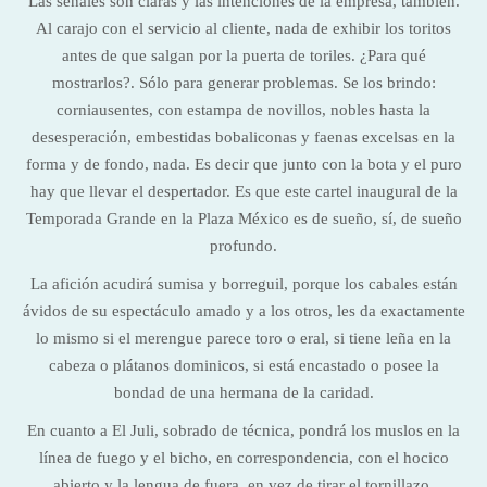
Las señales son claras y las intenciones de la empresa, también.
Al carajo con el servicio al cliente, nada de exhibir los toritos
antes de que salgan por la puerta de toriles. ¿Para qué
mostrarlos?. Sólo para generar problemas. Se los brindo:
corniausentes, con estampa de novillos, nobles hasta la
desesperación, embestidas bobaliconas y faenas excelsas en la
forma y de fondo, nada. Es decir que junto con la bota y el puro
hay que llevar el despertador. Es que este cartel inaugural de la
Temporada Grande en la Plaza México es de sueño, sí, de sueño
profundo.
La afición acudirá sumisa y borreguil, porque los cabales están
ávidos de su espectáculo amado y a los otros, les da exactamente
lo mismo si el merengue parece toro o eral, si tiene leña en la
cabeza o plátanos dominicos, si está encastado o posee la
bondad de una hermana de la caridad.
En cuanto a El Juli, sobrado de técnica, pondrá los muslos en la
línea de fuego y el bicho, en correspondencia, con el hocico
abierto y la lengua de fuera, en vez de tirar el tornillazo,