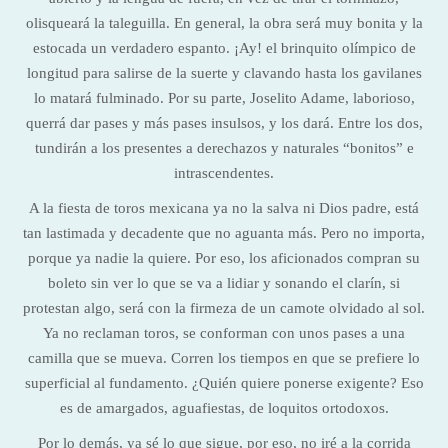
olisqueará la taleguilla. En general, la obra será muy bonita y la
estocada un verdadero espanto. ¡Ay! el brinquito olímpico de
longitud para salirse de la suerte y clavando hasta los gavilanes
lo matará fulminado. Por su parte, Joselito Adame, laborioso,
querrá dar pases y más pases insulsos, y los dará. Entre los dos,
tundirán a los presentes a derechazos y naturales “bonitos” e
intrascendentes.
A la fiesta de toros mexicana ya no la salva ni Dios padre, está
tan lastimada y decadente que no aguanta más. Pero no importa,
porque ya nadie la quiere. Por eso, los aficionados compran su
boleto sin ver lo que se va a lidiar y sonando el clarín, si
protestan algo, será con la firmeza de un camote olvidado al sol.
Ya no reclaman toros, se conforman con unos pases a una
camilla que se mueva. Corren los tiempos en que se prefiere lo
superficial al fundamento. ¿Quién quiere ponerse exigente? Eso
es de amargados, aguafiestas, de loquitos ortodoxos.
Por lo demás, ya sé lo que sigue, por eso, no iré a la corrida