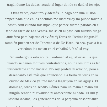
tragándome las dudas, acudo al lugar donde se dará el festejo.
Otras veces, concurro y además, lo hago con una ilusión
empecinada que en los adentros me dice: “Hoy no puede fallar la
cosa”. Aun cuando mis hijos -que parece fueron paridos en el
tendido Siete de Las Ventas- me salen al paso con nutrido fuego
antiaéreo para bajarme el avión: “¿Toros de Piedras Negras?” –
también pueden ser de Tenexac o de De Haro- “o sea, ¿vas a ir a
ver cómo los matan en el caballo?”. Y sí, sí voy.
Sin embargo, a esta no iré. Perdonen al aguafiestas. Es que
cuando se tienen motivos contestatarios, no ir a los toros es tan
trascendente como hacerlo. No soy profeta ni adivino, pero el
desencanto está más que anunciado. La fiesta de toros en la
ciudad de México ya trae media lagartijera en las agujas. El
domingo, toros de Teófilo Gómez para un mano a mano sin
ningún sentido ni rivalidad ni antecedente ni nada. El Juli y
Joselito Adame, los generadores de la perpetua desconfianza.