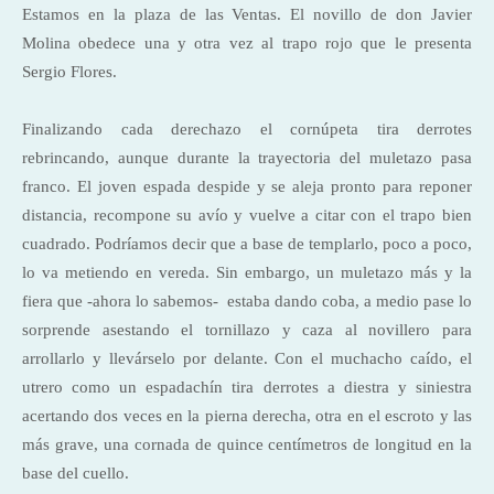
Estamos en la plaza de las Ventas. El novillo de don Javier
Molina obedece una y otra vez al trapo rojo que le presenta
Sergio Flores.
Finalizando cada derechazo el cornúpeta tira derrotes
rebrincando, aunque durante la trayectoria del muletazo pasa
franco. El joven espada despide y se aleja pronto para reponer
distancia, recompone su avío y vuelve a citar con el trapo bien
cuadrado. Podríamos decir que a base de templarlo, poco a poco,
lo va metiendo en vereda. Sin embargo, un muletazo más y la
fiera que -ahora lo sabemos- estaba dando coba, a medio pase lo
sorprende asestando el tornillazo y caza al novillero para
arrollarlo y llevárselo por delante. Con el muchacho caído, el
utrero como un espadachín tira derrotes a diestra y siniestra
acertando dos veces en la pierna derecha, otra en el escroto y las
más grave, una cornada de quince centímetros de longitud en la
base del cuello.