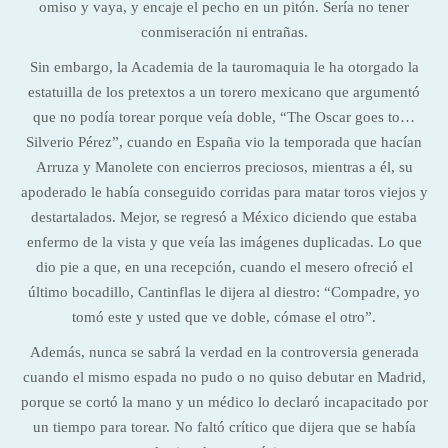
omiso y vaya, y encaje el pecho en un pitón. Sería no tener
conmiseración ni entrañas.
Sin embargo, la Academia de la tauromaquia le ha otorgado la
estatuilla de los pretextos a un torero mexicano que argumentó
que no podía torear porque veía doble, “The Oscar goes to…
Silverio Pérez”, cuando en España vio la temporada que hacían
Arruza y Manolete con encierros preciosos, mientras a él, su
apoderado le había conseguido corridas para matar toros viejos y
destartalados. Mejor, se regresó a México diciendo que estaba
enfermo de la vista y que veía las imágenes duplicadas. Lo que
dio pie a que, en una recepción, cuando el mesero ofreció el
último bocadillo, Cantinflas le dijera al diestro: “Compadre, yo
tomó este y usted que ve doble, cómase el otro”.
Además, nunca se sabrá la verdad en la controversia generada
cuando el mismo espada no pudo o no quiso debutar en Madrid,
porque se cortó la mano y un médico lo declaró incapacitado por
un tiempo para torear. No faltó crítico que dijera que se había