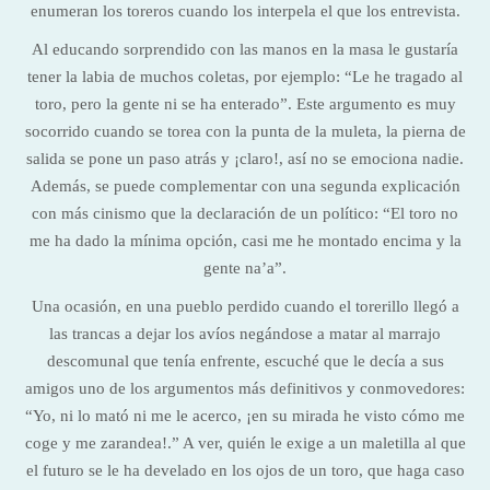
enumeran los toreros cuando los interpela el que los entrevista.
Al educando sorprendido con las manos en la masa le gustaría
tener la labia de muchos coletas, por ejemplo: “Le he tragado al
toro, pero la gente ni se ha enterado”. Este argumento es muy
socorrido cuando se torea con la punta de la muleta, la pierna de
salida se pone un paso atrás y ¡claro!, así no se emociona nadie.
Además, se puede complementar con una segunda explicación
con más cinismo que la declaración de un político: “El toro no
me ha dado la mínima opción, casi me he montado encima y la
gente na’a”.
Una ocasión, en una pueblo perdido cuando el torerillo llegó a
las trancas a dejar los avíos negándose a matar al marrajo
descomunal que tenía enfrente, escuché que le decía a sus
amigos uno de los argumentos más definitivos y conmovedores:
“Yo, ni lo mató ni me le acerco, ¡en su mirada he visto cómo me
coge y me zarandea!.” A ver, quién le exige a un maletilla al que
el futuro se le ha develado en los ojos de un toro, que haga caso