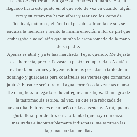
Los dioses cedieron sus lugares a hombres ordinarios. Así, fui
llegando hasta este punto en el que sólo de vez en cuando, algún
toro y su torero me hacen vibrar y renuevo los votos de
fidelidad, entonces, el túnel del pasado se inunda de sol, se
endulza la memoria y siento la misma emoción a flor de piel que
embargaba a aquel niño que miraba la arena tomado de la mano
de su padre.
Apenas es abril y ya te has marchado, Pepe, querido. Me dejaste
esta herencia, pero te llevaste la pasión compartida. ¿A quién
relataré fabulaciones y leyendas toreras gestadas la tarde de un
domingo y guardadas para contártelas los viernes que comíamos
juntos? El cauce será otro y el agua correrá cada vez más mansa.
He cumplido, tu legado se lo entregué a mis hijos. El milagro de
la tauromaquia estriba, tal vez, en que está rebozada de
melancolía. El toreo es el empeño de las ausencias. A mí, que me
gusta llorar por dentro, en la orfandad que hoy comienza,
mesuradas e inconteniblemente indiscretas, me escurren las
lágrimas por las mejillas.