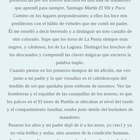
preferencias por los toreros inscritos en una lista de matadores
que aprendí para siempre, Santiago Martín
El Viti
y
Paco
Camino
en los lugares preponderantes; a ellos los hice mis
predilectos con el hálito de virtudes que me contó mi padre.
Él me enseñó a decir berrendo y a distinguir un toro castaño de
otro colorado. Supe que los toros de La Punta siempre eran
negros, y cárdenos, los de La Laguna. Distinguí los brochos de
los descarados y comprendí las claves mágicas que encierra la
palabra trapío.
Cuando pienso en los primeros tiempos de mi afición, me veo
junto a mi padre y lo que visualizo es el caleidoscopio del
tendido de sol que quedaba justo enfrente de nosotros. Veo las
hombreras y el espaldar de las casaquillas de los toreros, es que
los palcos en el El toreo de Puebla se ubicaban al nivel del ruedo
y el compartimiento familiar, estaba justo detrás del burladero de
matadores.
Pasaron los años y mi padre dejó de ir a los toros, yo crecí y ya
no veía brillos y sedas, sino asuntos de la condición humana.