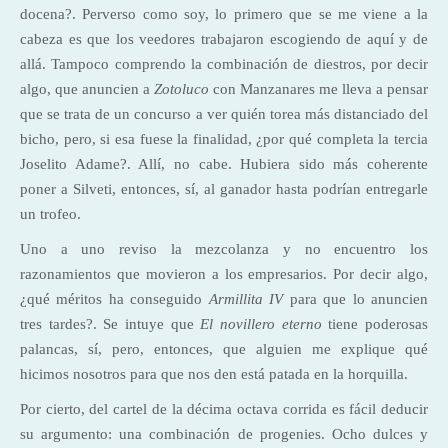
docena?. Perverso como soy, lo primero que se me viene a la
cabeza es que los veedores trabajaron escogiendo de aquí y de
allá. Tampoco comprendo la combinación de diestros, por decir
algo, que anuncien a
Zotoluco
con Manzanares me lleva a pensar
que se trata de un concurso a ver quién torea más distanciado del
bicho, pero, si esa fuese la finalidad, ¿por qué completa la tercia
Joselito Adame?. Allí, no cabe. Hubiera sido más coherente
poner a Silveti, entonces, sí, al ganador hasta podrían entregarle
un trofeo.
Uno a uno reviso la mezcolanza y no encuentro los
razonamientos que movieron a los empresarios. Por decir algo,
¿qué méritos ha conseguido
Armillita IV
para que lo anuncien
tres tardes?. Se intuye que
El novillero eterno
tiene poderosas
palancas, sí, pero, entonces, que alguien me explique qué
hicimos nosotros para que nos den está patada en la horquilla.
Por cierto, del cartel de la décima octava corrida es fácil deducir
su argumento: una combinación de progenies. Ocho dulces y