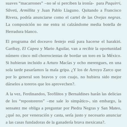
suaves “macarrones” –no sé si perciben la ironía- para
Paquirri
,
Silveti,
Armillita
y Juan Pablo Llaguno. Quitando a Francisco
Rivera, podría anunciarse como el cartel de las
Ovejas negras
.
La composición no me entra ni calzándome media botella de
Herradura blanco.
El programa del doceavo festejo está para hacerse el harakiri.
Garibay,
El Capea
y Mario Aguilar, van a recibir la oportunidad
número cinco mil chorrocientas de bordar un toro en la México.
Si hubieran incluido a Arturo Macías y ocho merengues, en una
sola tarde pasaríamos la mala gripa. ¿Y los de Arroyo Zarco que
por lo general son bravos y con cuajo, no hubiera sido mejor
dárselos a toreros que los aprovechen?.
A la vez, Ferdinandos, Teofilitos y Bernaldines harán las delicias
de los “repostoreros” –me sale lo simpático-, sin embargo, la
sensatez me obliga a preguntar por Piedra Negras y San Mateo,
¿qué no, por veneración y casta, sería justo y necesario anunciar
a las casas fundadoras de la ganadería brava mexicana?.