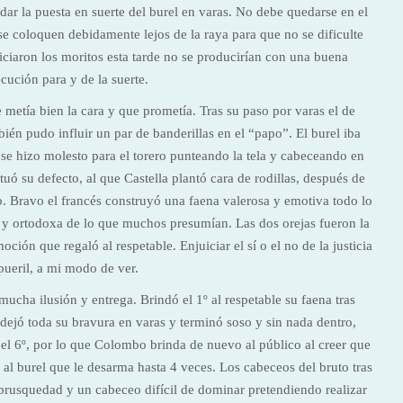
ar la puesta en suerte del burel en varas. No debe quedarse en el
e coloquen debidamente lejos de la raya para que no se dificulte
piciaron los moritos esta tarde no se producirían con una buena
cución para y de la suerte.
 metía bien la cara y que prometía. Tras su paso por varas el de
n pudo influir un par de banderillas en el “papo”. El burel iba
 se hizo molesto para el torero punteando la tela y cabeceando en
tuó su defecto, al que Castella plantó cara de rodillas, después de
. Bravo el francés construyó una faena valerosa y emotiva todo lo
y ortodoxa de lo que muchos presumían. Las dos orejas fueron la
ción que regaló al respetable. Enjuiciar el sí o el no de la justicia
pueril, a mi modo de ver.
ucha ilusión y entrega. Brindó el 1º al respetable su faena tras
 dejó toda su bravura en varas y terminó soso y sin nada dentro,
 el 6º, por lo que Colombo brinda de nuevo al público al creer que
o al burel que le desarma hasta 4 veces. Los cabeceos del bruto tras
a brusquedad y un cabeceo difícil de dominar pretendiendo realizar