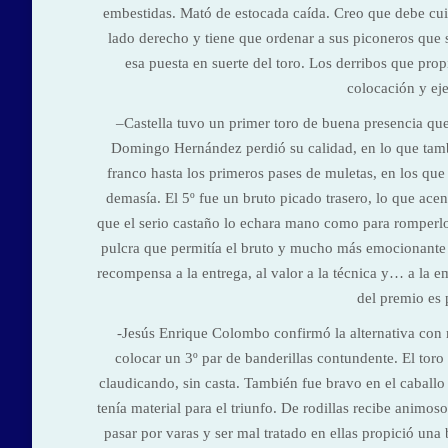
embestidas. Mató de estocada caída. Creo que debe cuid
lado derecho y tiene que ordenar a sus piconeros que s
esa puesta en suerte del toro. Los derribos que pro
colocación y eje
–Castella tuvo un primer toro de buena presencia que
Domingo Hernández perdió su calidad, en lo que tambié
franco hasta los primeros pases de muletas, en los que
demasía. El 5º fue un bruto picado trasero, lo que acen
que el serio castaño lo echara mano como para romperlo
pulcra que permitía el bruto y mucho más emocionante 
recompensa a la entrega, al valor a la técnica y… a la emo
del premio es 
-Jesús Enrique Colombo confirmó la alternativa con m
colocar un 3º par de banderillas contundente. El toro
claudicando, sin casta. También fue bravo en el caballo
tenía material para el triunfo. De rodillas recibe animos
pasar por varas y ser mal tratado en ellas propició un