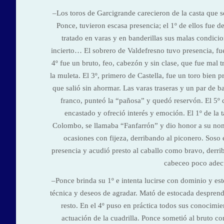
–Los toros de Garcigrande carecieron de la casta que se
Ponce, tuvieron escasa presencia; el 1º de ellos fue de
tratado en varas y en banderillas sus malas condici
incierto… El sobrero de Valdefresno tuvo presencia, fu
4º fue un bruto, feo, cabezón y sin clase, que fue mal 
la muleta. El 3º, primero de Castella, fue un toro bien 
que salió sin ahormar. Las varas traseras y un par de b
franco, punteó la “pañosa” y quedó reservón. El 5º 
encastado y ofreció interés y emoción. El 1º de la 
Colombo, se llamaba “Fanfarrón” y dio honor a su no
ocasiones con fijeza, derribando al piconero. Soso 
presencia y acudió presto al caballo como bravo, derrib
cabeceo poco adecu
–Ponce brinda su 1º e intenta lucirse con dominio y est
técnica y deseos de agradar. Mató de estocada desprendi
resto. En el 4º puso en práctica todos sus conocimie
actuación de la cuadrilla. Ponce sometió al bruto c