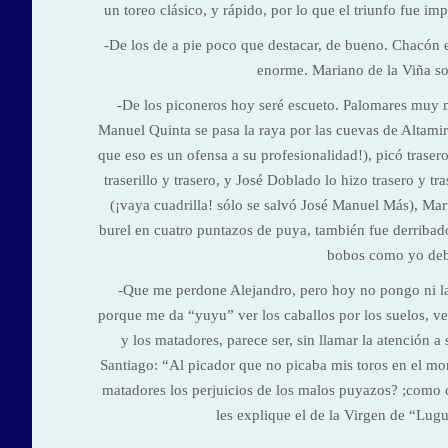
un toreo clásico, y rápido, por lo que el triunfo fue i
-De los de a pie poco que destacar, de bueno. Chacón en 
enorme. Mariano de la Viña so
-De los piconeros hoy seré escueto. Palomares muy ma
Manuel Quinta se pasa la raya por las cuevas de Altamir
que eso es un ofensa a su profesionalidad!), picó trase
traserillo y trasero, y José Doblado lo hizo trasero y 
(¡vaya cuadrilla! sólo se salvó José Manuel Más), Mart
burel en cuatro puntazos de puya, también fue derribad
bobos como yo deb
-Que me perdone Alejandro, pero hoy no pongo ni las 
porque me da “yuyu” ver los caballos por los suelos, ve
y los matadores, parece ser, sin llamar la atención 
Santiago: “Al picador que no picaba mis toros en el mor
matadores los perjuicios de los malos puyazos? ;como c
les explique el de la Virgen de “Lugu