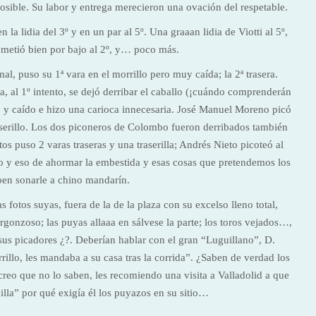
mposible. Su labor y entrega merecieron una ovación del respetable.
la lidia del 3º y en un par al 5º. Una graaan lidia de Viotti al 5º,
metió bien por bajo al 2º, y… poco más.
l, puso su 1ª vara en el morrillo pero muy caída; la 2ª trasera.
a, al 1º intento, se dejó derribar el caballo (¡cuándo comprenderán
ro y caído e hizo una carioca innecesaria. José Manuel Moreno picó
traserillo. Los dos piconeros de Colombo fueron derribados también
os puso 2 varas traseras y una traserilla; Andrés Nieto picoteó al
o y eso de ahormar la embestida y esas cosas que pretendemos los
en sonarle a chino mandarín.
fotos suyas, fuera de la de la plaza con su excelso lleno total,
rgonzoso; las puyas allaaa en sálvese la parte; los toros vejados…,
a sus picadores ¿?. Deberían hablar con el gran “Luguillano”, D.
rillo, les mandaba a su casa tras la corrida”. ¿Saben de verdad los
reo que no lo saben, les recomiendo una visita a Valladolid a que
illa” por qué exigía él los puyazos en su sitio…