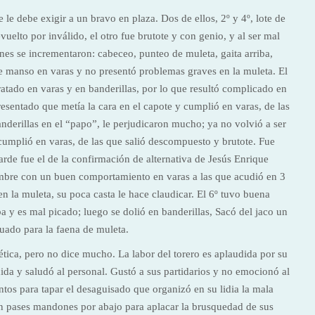
 le debe exigir a un bravo en plaza. Dos de ellos, 2º y 4º, lote de
vuelto por inválido, el otro fue brutote y con genio, y al ser mal
ones se incrementaron: cabeceo, punteo de muleta, gaita arriba,
e manso en varas y no presentó problemas graves en la muleta. El
tratado en varas y en banderillas, por lo que resultó complicado en
presentado que metía la cara en el capote y cumplió en varas, de las
anderillas en el “papo”, le perjudicaron mucho; ya no volvió a ser
cumplió en varas, de las que salió descompuesto y brutote. Fue
tarde fue el de la confirmación de alternativa de Jesús Enrique
mbre con un buen comportamiento en varas a las que acudió en 3
en la muleta, su poca casta le hace claudicar. El 6º tuvo buena
a y es mal picado; luego se dolió en banderillas, Sacó del jaco un
ado para la faena de muleta.
ética, pero no dice mucho. La labor del torero es aplaudida por su
da y saludó al personal. Gustó a sus partidarios y no emocionó al
ntos para tapar el desaguisado que organizó en su lidia la mala
on pases mandones por abajo para aplacar la brusquedad de sus