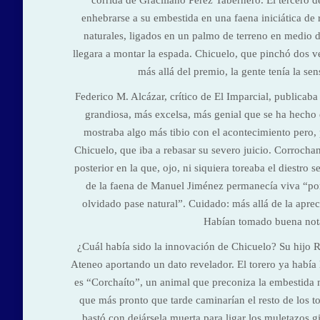
corrida de Graciliano Pérez Tabernero. El tercero de
enhebrarse a su embestida en una faena iniciática de 
naturales, ligados en un palmo de terreno en medio de
llegara a montar la espada. Chicuelo, que pinchó dos ve
más allá del premio, la gente tenía la se
Federico M. Alcázar, crítico de El Imparcial, publicaba
grandiosa, más excelsa, más genial que se ha hecho 
mostraba algo más tibio con el acontecimiento pero, 
Chicuelo, que iba a rebasar su severo juicio. Corrochan
posterior en la que, ojo, ni siquiera toreaba el diestro
de la faena de Manuel Jiménez permanecía viva “po
olvidado pase natural”. Cuidado: más allá de la apreci
Habían tomado buena nota
¿Cuál había sido la innovación de Chicuelo? Su hijo Ra
Ateneo aportando un dato revelador. El torero ya había
es “Corchaíto”, un animal que preconiza la embestida 
que más pronto que tarde caminarían el resto de los tor
bastó con dejársela muerta para ligar los muletazos gir