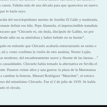
vo canon. Faltaba más de una década para que apareciera un nuevo
que lo haría suyo.
acida del enciclopedismo taurino de Joselito El Gallo y madurada,
rtante definir ese hilo. Pepe Alameda, el imprescindible tratadista
exicano que “Chicuelo es, sin duda, discípulo de Gallito, no por
o desde niño en su atmósfera y haber bebido en su fuente”.
igado en redondo que Chicuelo acabaría estructurando en series o
r, tal y como confirma la visión de otro analista, Nestor Luján,
rear moderno, del encadenamiento suave y fluente de las faenas…”
s casualidades. Chicuelo había tomado la alternativa en Sevilla el
te. Pasaron veinte años y una guerra: la plaza de la Maestranza
o a cambiar la historia. Manuel Rodríguez “Manolete”, el estoico
manos del mismísimo Chicuelo. Fue el 2 de julio de 1939. Se había
ado el círculo.