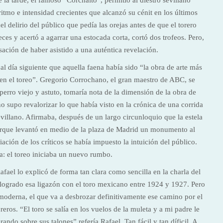
 la tarde, el famoso “Corchaíto”, permitió al diestro sevillano
ritmo e intensidad crecientes que alcanzó su cénit en los últimos
l delirio del público que pedía las orejas antes de que el torero
ces y acertó a agarrar una estocada corta, cortó dos trofeos. Pero,
nsación de haber asistido a una auténtica revelación.
 al día siguiente que aquella faena había sido “la obra de arte más
en el toreo”. Gregorio Corrochano, el gran maestro de ABC, se
perro viejo y astuto, tomaría nota de la dimensión de la obra de
o supo revalorizar lo que había visto en la crónica de una corrida
 sevillano. Afirmaba, después de un largo circunloquio que la estela
rque levantó en medio de la plaza de Madrid un monumento al
ación de los críticos se había impuesto la intuición del público.
: el toreo iniciaba un nuevo rumbo.
fael lo explicó de forma tan clara como sencilla en la charla del
 logrado esa ligazón con el toro mexicano entre 1924 y 1927. Pero
moderna, el que va a desbrozar definitivamente ese camino por el
eros. “El toro se salía en los vuelos de la muleta y a mi padre le
ando sobre sus talones” refería Rafael. Tan fácil y tan díficil. A