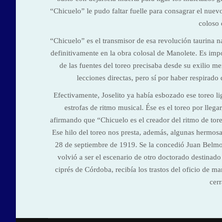
“Chicuelo” le pudo faltar fuelle para consagrar el nue
coloso 
“Chicuelo” es el transmisor de esa revolución taurina n
definitivamente en la obra colosal de Manolete. Es impo
de las fuentes del toreo precisaba desde su exilio m
lecciones directas, pero sí por haber respirad
Efectivamente, Joselito ya había esbozado ese toreo l
estrofas de ritmo musical. Ése es el toreo por llega
afirmando que “Chicuelo es el creador del ritmo de to
Ese hilo del toreo nos presta, además, algunas hermosa
28 de septiembre de 1919. Se la concedió Juan Belmon
volvió a ser el escenario de otro doctorado destinad
ciprés de Córdoba, recibía los trastos del oficio de 
cerr