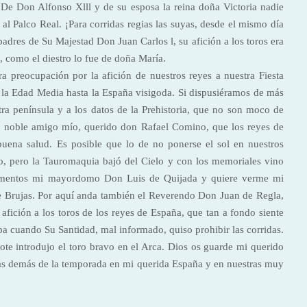
De Don Alfonso Xlll y de su esposa la reina doña Victoria nadie
l Palco Real. ¡Para corridas regias las suyas, desde el mismo día
res de Su Majestad Don Juan Carlos l, su afición a los toros era
 como el diestro lo fue de doña María.
a preocupación por la afición de nuestros reyes a nuestra Fiesta
 la Edad Media hasta la España visigoda. Si dispusiéramos de más
a península y a los datos de la Prehistoria, que no son moco de
, noble amigo mío, querido don Rafael Comino, que los reyes de
uena salud. Es posible que lo de no ponerse el sol en nuestros
o, pero la Tauromaquia bajó del Cielo y con los memoriales vino
omentos mi mayordomo Don Luis de Quijada y quiere verme mi
de Brujas. Por aquí anda también el Reverendo Don Juan de Regla,
afición a los toros de los reyes de España, que tan a fondo siente
 Papa cuando Su Santidad, mal informado, quiso prohibir las corridas.
te introdujo el toro bravo en el Arca. Dios os guarde mi querido
 las demás de la temporada en mi querida España y en nuestras muy