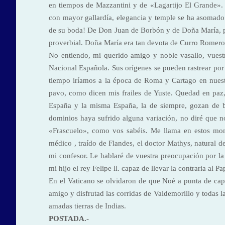
en tiempos de Mazzantini y de «Lagartijo El Grande». 
con mayor gallardía, elegancia y temple se ha asomado a
de su boda! De Don Juan de Borbón y de Doña María, pad
proverbial. Doña María era tan devota de Curro Romero,
No entiendo, mi querido amigo y noble vasallo, vuestr
Nacional Española. Sus orígenes se pueden rastrear por
tiempo iríamos a la época de Roma y Cartago en nuestr
pavo, como dicen mis frailes de Yuste. Quedad en paz
España y la misma España, la de siempre, gozan de b
dominios haya sufrido alguna variación, no diré que n
«Frascuelo», como vos sabéis. Me llama en estos m
médico , traído de Flandes, el doctor Mathys, natural 
mi confesor. Le hablaré de vuestra preocupación por la 
mi hijo el rey Felipe ll. capaz de llevar la contraria al
En el Vaticano se olvidaron de que Noé a punta de capo
amigo y disfrutad las corridas de Valdemorillo y todas
amadas tierras de Indias.
POSTADA.-