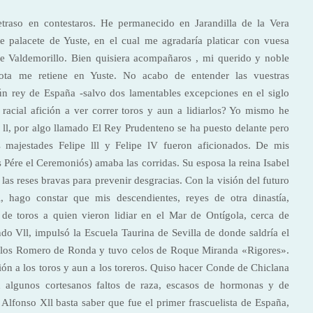
etraso en contestaros. He permanecido en Jarandilla de la Vera
e palacete de Yuste, en el cual me agradaría platicar con vuesa
de Valdemorillo. Bien quisiera acompañaros , mi querido y noble
a me retiene en Yuste. No acabo de entender las vuestras
n rey de España -salvo dos lamentables excepciones en el siglo
racial afición a ver correr toros y aun a lidiarlos? Yo mismo he
e ll, por algo llamado El Rey Prudenteno se ha puesto delante pero
s majestades Felipe lll y Felipe lV fueron aficionados. De mis
Pére el Ceremoniós) amaba las corridas. Su esposa la reina Isabel
 las reses bravas para prevenir desgracias. Con la visión del futuro
hago constar que mis descendientes, reyes de otra dinastía,
 de toros a quien vieron lidiar en el Mar de Ontígola, cerca de
o Vll, impulsó la Escuela Taurina de Sevilla de donde saldría el
 a los Romero de Ronda y tuvo celos de Roque Miranda «Rigores».
ción a los toros y aun a los toreros. Quiso hacer Conde de Chiclana
n algunos cortesanos faltos de raza, escasos de hormonas y de
lfonso Xll basta saber que fue el primer frascuelista de España,