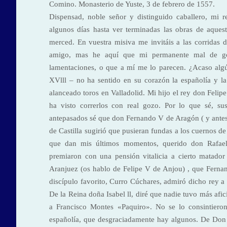
Comino. Monasterio de Yuste, 3 de febrero de 1557.
Dispensad, noble señor y distinguido caballero, mi r
algunos días hasta ver terminadas las obras de aquest
merced. En vuestra misiva me invitáis a las corridas 
amigo, mas he aquí que mi permanente mal de got
lamentaciones, o que a mí me lo parecen. ¿Acaso algú
XVlll – no ha sentido en su corazón la españolía y la 
alanceado toros en Valladolid. Mi hijo el rey don Felip
ha visto correrlos con real gozo. Por lo que sé, su
antepasados sé que don Fernando V de Aragón ( y antes 
de Castilla sugirió que pusieran fundas a los cuernos de
que dan mis últimos momentos, querido don Rafael, 
premiaron con una pensión vitalicia a cierto matador
Aranjuez (os hablo de Felipe V de Anjou) , que Fernand
discípulo favorito, Curro Cúchares, admiró dicho rey
De la Reina doña Isabel ll, diré que nadie tuvo más afi
a Francisco Montes «Paquiro». No se lo consintiero
españolía, que desgraciadamente hay algunos. De Don A