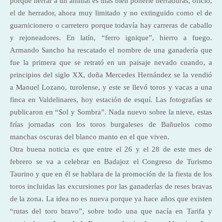
porque herrar a un animal es más bien ponerle herraduras, oficio,
el de herrador, ahora muy limitado y no extinguido como el de
guarnicionero o carretero porque todavía hay carreras de caballo
y rejoneadores. En latín, “ferro ignique”, hierro a fuego.
Armando Sancho ha rescatado el nombre de una ganadería que
fue la primera que se retrató en un paisaje nevado cuando, a
principios del siglo XX, doña Mercedes Hernández se la vendió
a Manuel Lozano, turolense, y este se llevó toros y vacas a una
finca en Valdelinares, hoy estación de esquí. Las fotografías se
publicaron en “Sol y Sombra”. Nada nuevo sobre la nieve, estas
frías jornadas con los toros burgaleses de Bañuelos como
manchas oscuras del blanco manto en el que viven.
Otra buena noticia es que entre el 26 y el 28 de este mes de
febrero se va a celebrar en Badajoz el Congreso de Turismo
Taurino y que en él se hablara de la promoción de la fiesta de los
toros incluidas las excursiones por las ganaderías de reses bravas
de la zona. La idea no es nueva porque ya hace años que existen
“rutas del toro bravo”, sobre todo una que nacía en Tarifa y