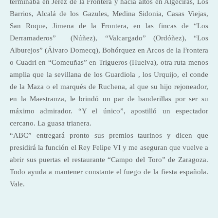
terminaba en Jerez de la Frontera y hacia altos en Algeciras, Los
Barrios, Alcalá de los Gazules, Medina Sidonia, Casas Viejas,
San Roque, Jimena de la Frontera, en las fincas de “Los
Derramaderos” (Núñez), “Valcargado” (Ordóñez), “Los
Alburejos” (Álvaro Domecq), Bohórquez en Arcos de la Frontera
o Cuadri en “Comeuñas” en Trigueros (Huelva), otra ruta menos
amplia que la sevillana de los Guardiola , los Urquijo, el conde
de la Maza o el marqués de Ruchena, al que su hijo rejoneador,
en la Maestranza, le brindó un par de banderillas por ser su
máximo admirador. “Y el único”, apostilló un espectador
cercano. La guasa trianera.
“ABC” entregará pronto sus premios taurinos y dicen que
presidirá la función el Rey Felipe VI y me aseguran que vuelve a
abrir sus puertas el restaurante “Campo del Toro” de Zaragoza.
Todo ayuda a mantener constante el fuego de la fiesta española.
Vale.