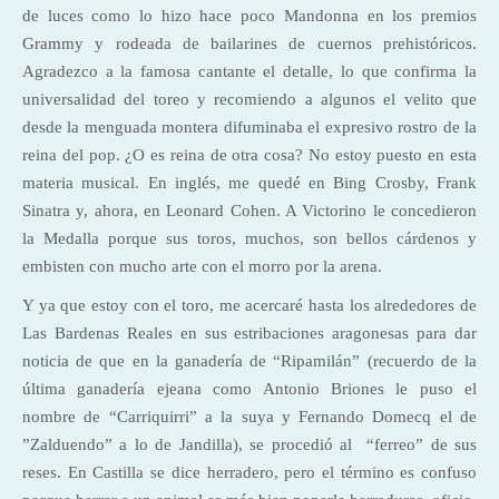
de luces como lo hizo hace poco Mandonna en los premios
Grammy y rodeada de bailarines de cuernos prehistóricos.
Agradezco a la famosa cantante el detalle, lo que confirma la
universalidad del toreo y recomiendo a algunos el velito que
desde la menguada montera difuminaba el expresivo rostro de la
reina del pop. ¿O es reina de otra cosa? No estoy puesto en esta
materia musical. En inglés, me quedé en Bing Crosby, Frank
Sinatra y, ahora, en Leonard Cohen. A Victorino le concedieron
la Medalla porque sus toros, muchos, son bellos cárdenos y
embisten con mucho arte con el morro por la arena.
Y ya que estoy con el toro, me acercaré hasta los alrededores de
Las Bardenas Reales en sus estribaciones aragonesas para dar
noticia de que en la ganadería de “Ripamilán” (recuerdo de la
última ganadería ejeana como Antonio Briones le puso el
nombre de “Carriquirri” a la suya y Fernando Domecq el de
”Zalduendo” a lo de Jandilla), se procedió al “ferreo” de sus
reses. En Castilla se dice herradero, pero el término es confuso