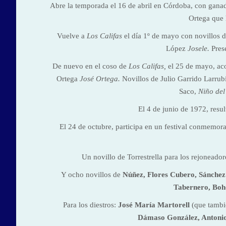
Abre la temporada el 16 de abril en Córdoba, con gana
Ortega que 
Vuelve a
Los Califas
el día 1º de mayo con novillos 
López
Josele.
Pres
De nuevo en el coso de
Los Califas,
el 25 de mayo, ac
Ortega
José Ortega.
Novillos de Julio Garrido Larrub
Saco,
Niño del
El 4 de junio de 1972, resu
El 24 de octubre, participa en un festival conmemor
Un novillo de Torrestrella para los rejoneado
Y ocho novillos de
Núñez, Flores Cubero, Sánche
Tabernero, Boh
Para los diestros:
José María Martorell
(que tambié
Dámaso González, Antonio