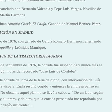
ili
y
Parrita,
con ganado de Manuel Camacho Naveda.
cartelado con Bernardo Valencia y Pepe Luís Vargas. Novillos de
Martín Carmona.
Juan Antonio García
El Califa.
Ganado de Manuel Benítez Pérez.
ACIÓN EN MADRID
rzo de 1976, con ganado de García Romero Hermanos, alternando
petillo
y Leónidas Manrique.
 FIN DE LA TRAYECTORIA TAURINA
 de septiembre de 1976, la corrida fue suspendida y nunca más se
egún notas del recordado “José Luís de Córdoba”:
a corrida de toros de la feria de otoño, con intervención de Luís
a víspera, Esplá resultó cogido y entonces la empresa pensó en
 No obstante aquel plan no se llevó a cabo, …” De un lado, según
 el torero, y de otro, que la corrida presentada fue reprobada por
r trapío suficiente”…