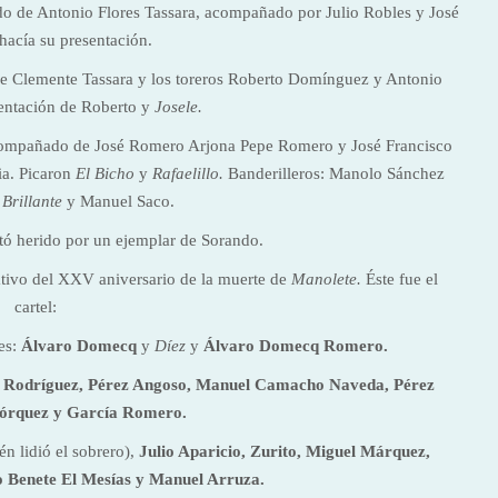
do de Antonio Flores Tassara, acompañado por Julio Robles y José
hacía su presentación.
de Clemente Tassara y los toreros Roberto Domínguez y Antonio
entación de Roberto y
Josele.
ompañado de José Romero Arjona Pepe Romero y José Francisco
ia. Picaron
El Bicho
y
Rafaelillo.
Banderilleros: Manolo Sánchez
 Brillante
y Manuel Saco.
ltó herido por un ejemplar de Sorando.
ativo del XXV aniversario de la muerte de
Manolete.
Éste fue el
cartel:
res:
Álvaro Domecq
y
Díez
y
Álvaro Domecq Romero.
z Rodríguez, Pérez Angoso, Manuel Camacho Naveda, Pérez
órquez y García Romero.
n lidió el sobrero),
Julio Aparicio, Zurito, Miguel Márquez,
 Benete El Mesías y Manuel Arruza.