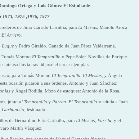
Domingo Ortega
y
Luís Gómez El Estudiante.
973, 1975 ,1976, 1977
rederos de Julio Garrido Larrubia, para
El Mesías
, Manolo Aroca
y
El Arriero.
o Luque
y Pedro Giraldo. Ganado de Juan Pérez Valderrama.
to a Tomás Moreno
El Tempranillo
y Pepe Soler. Novillos de Enrique
intensa lluvia tras lidiarse el tercer ejemplar.
rrasco, para Tomás Moreno
El Tempranillo, El Mesías,
y Ángela
esta ocasión picaron a sus órdenes, Antonio y Juan Sánchez;
onjas
y Ángel Rodilla. Mozo de estoques: Antonio de la Rosa.
tos, junto
al Tempranillo
y
Parrita. El Tempranillo
sustituía a Juan
o
Garbancito,
lesionado.
illos de Bernardino Piris Carballo, para
El Mesías, Parrita,
y el
lvaro Martín Vázquez.