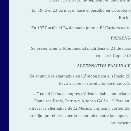
Cierra 1975, el 28 de septiembre junto a
Man
En 1976 el 23 de mayo, hace el paseíllo en Córdoba a
Rocío 
En 1977 actúa el 24 de mayo junto a
El Garbancito
y 
PRESENT
Se presenta en la Monumental madrileña el 21 de ma
con José Copete
Co
ALTERNATIVA FALLIDA Y
Se anunció la alternativa en Córdoba para el sábado 25
llevó a cabo el susodicho doctorado. S
…” en tal fecha la empresa Valencia había anunciado l
Francisco Esplá, Parrita y Alfonso Galán…” Pero en l
ofrecer la alternativa de
El Mesías…
aprisa y corriendo.
se dijo, por el desacuerdo económico entre la empresa y
no presenta