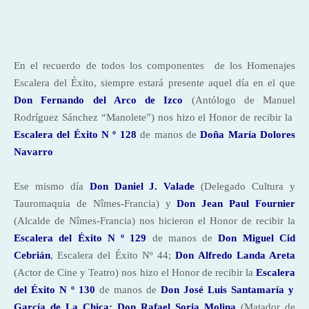
En el recuerdo de todos los componentes
de los Homenajes
Escalera del Éxito, siempre estará presente aquel día en el que
Don
Fernando del Arco de Izco
(Antólogo de Manuel
Rodríguez Sánchez “Manolete”) nos hizo el Honor de recibir
la
Escalera
del Éxito N º 128
de manos de
Doña María Dolores
Navarro
Ese mismo día
Don Daniel J. Valade
(Delegado Cultura y
Tauromaquia de Nîmes-Francia) y
Don Jean Paul Fournier
(Alcalde de Nîmes-Francia) nos hicieron el Honor de recibir
la
Escalera
del Éxito N º 129
de manos de
Don
Miguel Cid
Cebrián
, Escalera del Éxito Nº 44;
Don Alfredo Landa Areta
(Actor de Cine y Teatro) nos hizo el Honor de recibir
la
Escalera
del Éxito N º 130
de manos de
Don José Luis Santamaría y
García de La Chica; Don Rafael Soria Molina
(Matador de