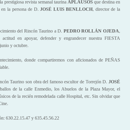
estigiosa revista semanal taurina 
APLAUSOS
 que destina en
, en la persona de D.
JOSÉ LUIS BENLLOCH
, director de la
miento del Rincón Taurino a D.
PEDRO ROLLÁN OJEDA
,
 actitud en apoyar, defender y engrandecer nuestra FIESTA
unio y octubre.
cimiento, donde compartiremos con aficionados de PEÑAS
ble.
n Taurino son obra del famoso escultor de Torrejón D.
JOSÉ
allos de la calle Enmedio, los Abuelos de la Plaza Mayor, el
sicos de la recién remodelada calle Hospital, etc. Sin olvidar que
Cine.
ón: 630.22.15.47 y 635.45.56.22