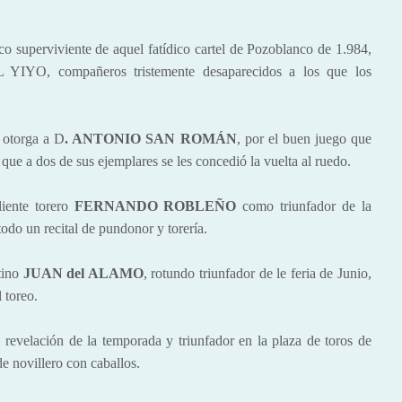
años 80.
uperviviente de aquel fatídico cartel de Pozoblanco de 1.984,
YIYO, compañeros tristemente desaparecidos a los que los
otorga a D
. ANTONIO SAN ROMÁN
, por el buen juego que
s que a dos de sus ejemplares se les concedió la vuelta al ruedo.
nte torero
FERNANDO ROBLEÑO
como triunfador de la
o un recital de pundonor y torería.
tino
JUAN del ALAMO
, rotundo triunfador de le feria de Junio,
 toreo.
, revelación de la temporada y triunfador en la plaza de toros de
e novillero con caballos.