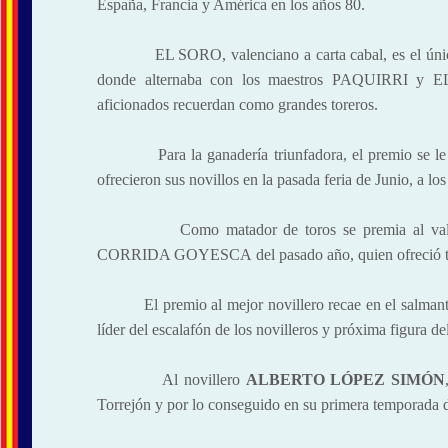
España, Francia y América en los 
EL SORO, valenciano a carta cabal, es el único s
donde alternaba con los maestros PAQUIRRI y EL 
aficionados recuerdan como grandes toreros.
Para la ganadería triunfadora, el premio se le 
ofrecieron sus novillos en la pasada feria de Junio, a lo
Como matador de toros se premia al valie
CORRIDA GOYESCA del pasado año, quien ofreció tod
El premio al mejor novillero recae en el salman
líder del escalafón de los novilleros y próxima figura del
Al novillero
ALBERTO LÓPEZ SIMÓN
Torrejón y por lo conseguido en su primera temporada d