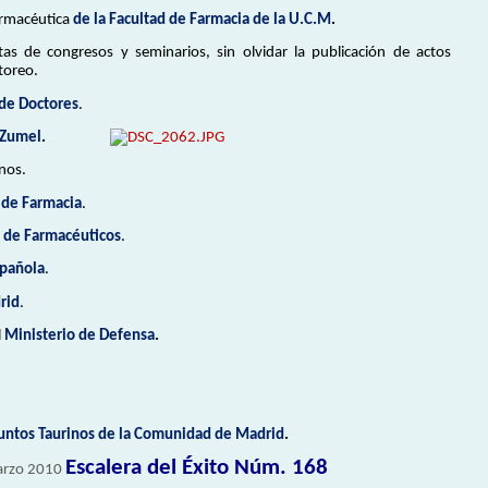
Farmacéutica
de la Facultad de Farmacia de la U.C.M
.
as de congresos y seminarios, sin olvidar la publicación de actos
 toreo.
 de Doctores
.
 Zumel
.
nos.
 de Farmacia
.
s de Farmacéuticos
.
spañola
.
rid
.
l
Ministerio de Defensa
.
untos Taurinos de la Comunidad de Madrid
.
Escalera del Éxito Núm. 168
arzo 2010