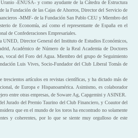
l Uranio -ENUSA- y como ayudante de la Cátedra de Estructura
e la Fundación de las Cajas de Ahorros, Director del Servicio de
Financieros -MMF- de la Fundación San Pablo CEU y Miembro del
terio de Economía, así como el representante de España en el
nal de Confederaciones Empresariales.
a UNED, Director General del Instituto de Estudios Económicos,
adrid, Académico de Número de la Real Academia de Doctores
o, vocal del Foro del Agua. Miembro del grupo de Seguimiento
undación Luis Vives, Socio-Fundador del Club Liberal Tomás de
rescientos artículos en revistas científicas, y ha dictado más de
 nacional, de Europa e Hispanoamérica. Asimismo, es colaborador
consejero entre otras empresas, de Soware Ag, Capgemini y ASINER.
del Jurado del Premio Taurino del Club Financiero, y Coautor del
onsidera que en el mundo de los toros ha encontrado no solamente
entes y coherentes, por lo que se siente muy orgulloso de este