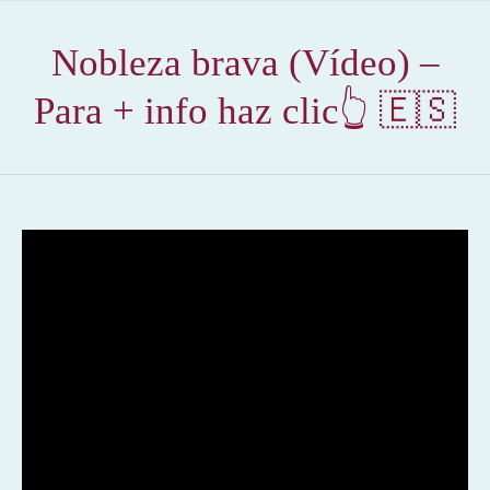
Nobleza brava (Vídeo) –
Para + info haz clic👆 🇪🇸