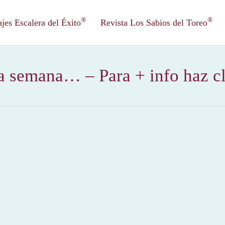
®
®
es Escalera del Éxito
Revista Los Sabios del Toreo
a semana… – Para + info haz c