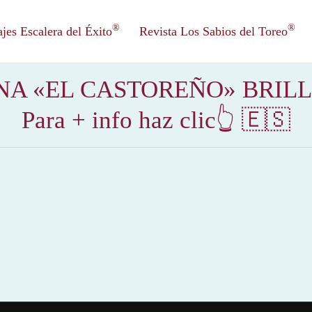
®
®
es Escalera del Éxito
Revista Los Sabios del Toreo
NA «EL CASTOREÑO» BRILL
Para + info haz clic👆 🇪🇸